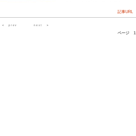
記事URL
＜
prev
next
＞
ページ
1