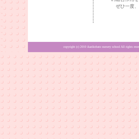
ぜひ一度、
copyright (c) 2010 ikarikobato nursery sc